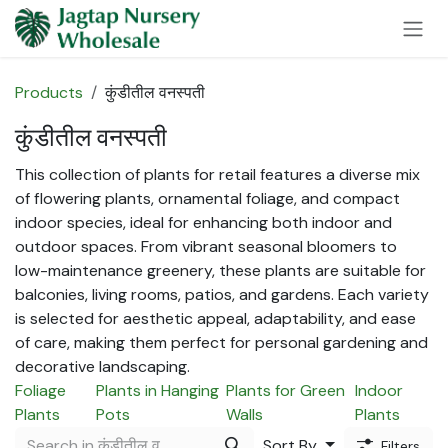
Skip to Content
Products
कुंडीतील वनस्पती
कुंडीतील वनस्पती
This collection of plants for retail features a diverse mix
of flowering plants, ornamental foliage, and compact
indoor species, ideal for enhancing both indoor and
outdoor spaces. From vibrant seasonal bloomers to
low-maintenance greenery, these plants are suitable for
balconies, living rooms, patios, and gardens. Each variety
is selected for aesthetic appeal, adaptability, and ease
of care, making them perfect for personal gardening and
decorative landscaping.
Foliage
Plants in Hanging
Plants for Green
Indoor
Plants
Pots
Walls
Plants
Sort By
Filters