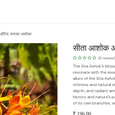
 Landscape
Plants for Retail Nursery
Plants by usage
Flowe
ऑरेंज, सराका असोका
सीता आशोक ऑ
(0 review
The Sita Ashok's bloss
resonate with the ess
allure of the Sita Asho
richness and natural el
depth, and radiant amb
history and nature's p
of its own branches, 
₹
196.00