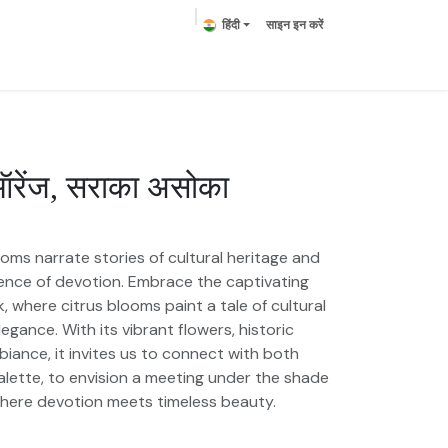
हिंदी
साइन इन करें
ring Plants
Plumeria
Palms
हमसे संपर्क करें
रेंज, सराका असोका
)
oms narrate stories of cultural heritage and
ence of devotion. Embrace the captivating
k, where citrus blooms paint a tale of cultural
egance. With its vibrant flowers, historic
iance, it invites us to connect with both
alette, to envision a meeting under the shade
where devotion meets timeless beauty.